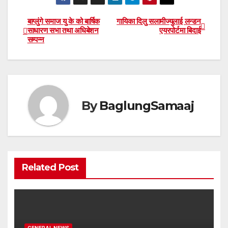
बाग्लुंगे समाज यु के को बार्षिक
गायिका दिलु सलामीज्युलाई लन्डन
Post
साधारण सभा तथा अधिबेशन
एयरपोर्टमा बिदाई
सम्पन्न
navigation
By
BaglungSamaaj
Related Post