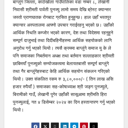
बाग्लुंग जिल्ला, काठेखोला गाउँपालिका वडा नम्बर ८, लेखानी
निवासी श्रीमती पार्वती पुनज्यु लामो समय देखि ब्रेस्ट क्यान्सर
जस्तो प्राणघातक रोगबाट ग्रसित हुनुहुन्छ। हाल उहाँ भरतपुर
क्यान्सर अस्पतालमा आफ्नो उपचार गराईरहनु भएको छ। उहाँको
आर्थिक स्थिति कम्जोर भएको कारण, देश तथा विदेशमा रहनुहुने
सम्पूर्ण दाजुभाई तथा दिदीबहिनीहरुमा आर्थिक सहयोकको लागि
अनुरोध गर्नु भएको थियो। त्यसै क्रममा बाग्लुंगे समाज यु के ले
पनि समाजका निबर्तमान अधक्ष तथा बर्तमान सल्लाहकार श्रीमती
छाबिमयाँ पुनज्युको सम्योजकत्वमा बेलायतबासी सम्पूर्ण बाग्लुंगे
तथा गैर बाग्लुंगेहरुबाट केहि आर्थिक सहयोग संकलन गरिएको
थियो। उक्त संकलित रकम रु ३,८०,०००/- ( तिन लाख असि
हजार रुपैयाँ ) समाजका सह-कोषाध्याक्ष श्री जङ्ग पुनज्युले,
बिरामीको गाउँ, लेखानी पुगेर उहाँकी सासूआमा श्रीमति हिरा
पुनज्युलाई, गत ४ डिसेम्बर २०२४ का दिन हस्तान्तरण गर्नु भएको
थियो।