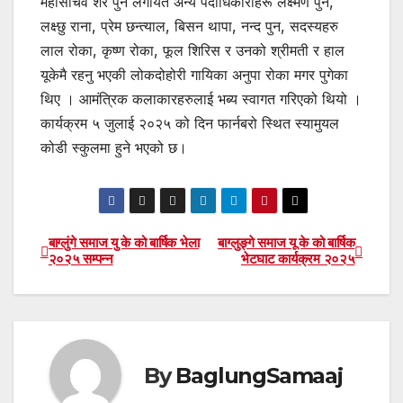
महासचिव शेर पुन लगायत अन्य पदाधिकारीहरू लक्ष्मण पुन,
लक्ष्छु राना, प्रेम छन्त्याल, बिसन थापा, नन्द पुन, सदस्यहरु
लाल रोका, कृष्ण रोका, फूल शिरिस र उनको श्रीमती र हाल
यूकेमै रहनु भएकी लोकदोहोरी गायिका अनुपा रोका मगर पुगेका
थिए । आमंत्रिक कलाकारहरुलाई भब्य स्वागत गरिएको थियो ।
कार्यक्रम ५ जुलाई २०२५ को दिन फार्नबरो स्थित स्यामुयल
कोडी स्कुलमा हुने भएको छ।
बाग्लुंगे समाज यु के को बार्षिक भेला
बाग्लुङ्गे समाज यू के को बार्षिक
Post
२०२५ सम्पन्न
भेटघाट कार्यक्रम २०२५
navigation
By
BaglungSamaaj